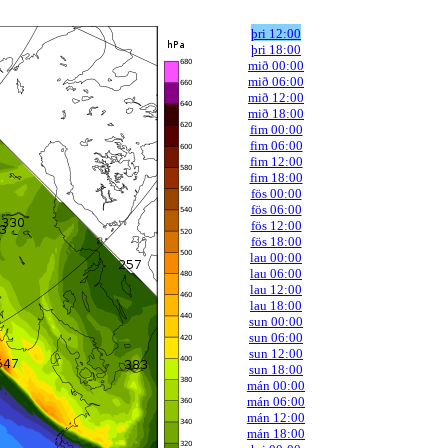
þri 12:00
þri 18:00
mið 00:00
mið 06:00
mið 12:00
mið 18:00
fim 00:00
fim 06:00
fim 12:00
fim 18:00
fös 00:00
fös 06:00
fös 12:00
fös 18:00
lau 00:00
lau 06:00
lau 12:00
lau 18:00
sun 00:00
sun 06:00
sun 12:00
sun 18:00
mán 00:00
mán 06:00
mán 12:00
mán 18:00