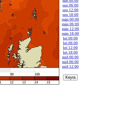
sun 00:00
sun 06:00
sun 12:00
sun 18:00
mán 00:00
mán 06:00
mán 12:00
mán 18:00
þri 00:00
þri 06:00
þri 12:00
þri 18:00
mið 00:00
mið 06:00
mið 12:00