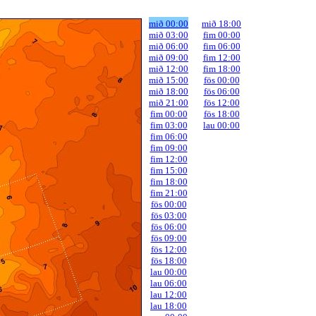
mið 00:00
mið 18:00
mið 03:00
fim 00:00
mið 06:00
fim 06:00
mið 09:00
fim 12:00
mið 12:00
fim 18:00
mið 15:00
fös 00:00
mið 18:00
fös 06:00
mið 21:00
fös 12:00
fim 00:00
fös 18:00
fim 03:00
lau 00:00
fim 06:00
fim 09:00
fim 12:00
fim 15:00
fim 18:00
fim 21:00
fös 00:00
fös 03:00
fös 06:00
fös 09:00
fös 12:00
fös 18:00
lau 00:00
lau 06:00
lau 12:00
lau 18:00