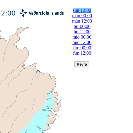
sun 12:00
mán 00:00
mán 12:00
þri 00:00
þri 12:00
mið 00:00
mið 12:00
fim 00:00
fim 12:00