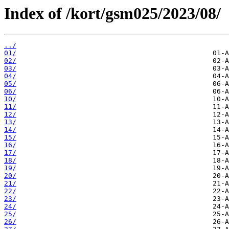
Index of /kort/gsm025/2023/08/
../
01/
02/
03/
04/
05/
06/
10/
11/
12/
13/
14/
15/
16/
17/
18/
19/
20/
21/
22/
23/
24/
25/
26/