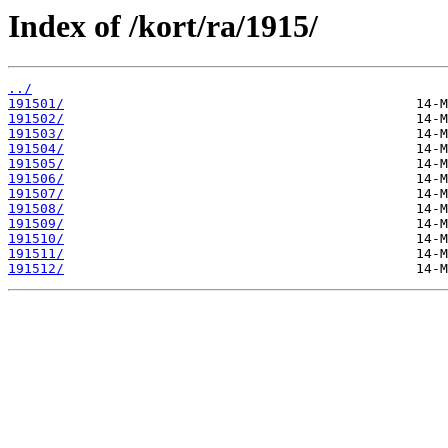
Index of /kort/ra/1915/
../
191501/
191502/
191503/
191504/
191505/
191506/
191507/
191508/
191509/
191510/
191511/
191512/