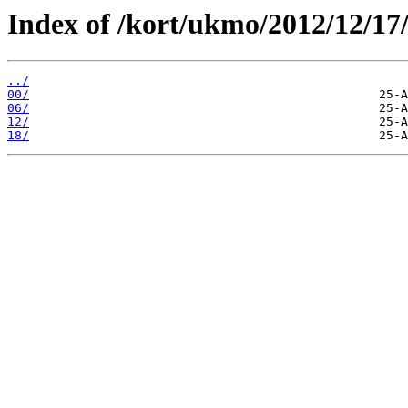
Index of /kort/ukmo/2012/12/17
../
00/
06/
12/
18/