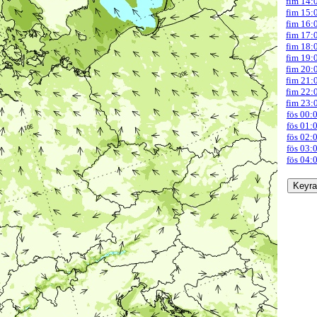
fim 14:
fim 15:
fim 16:
fim 17:
fim 18:
fim 19:
fim 20:
fim 21:
fim 22:
fim 23:
fös 00:
fös 01:
fös 02:
fös 03:
fös 04: