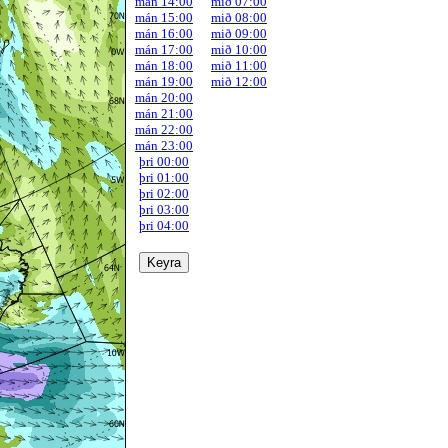
mán 14:00
mið 07:00
mán 15:00
mið 08:00
mán 16:00
mið 09:00
mán 17:00
mið 10:00
mán 18:00
mið 11:00
mán 19:00
mið 12:00
mán 20:00
mán 21:00
mán 22:00
mán 23:00
þri 00:00
þri 01:00
þri 02:00
þri 03:00
þri 04:00