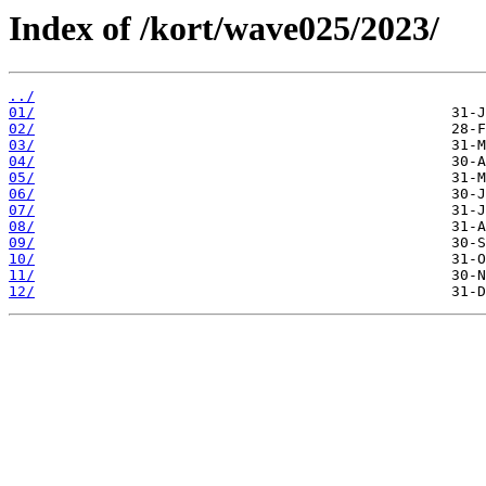
Index of /kort/wave025/2023/
../
01/
02/
03/
04/
05/
06/
07/
08/
09/
10/
11/
12/